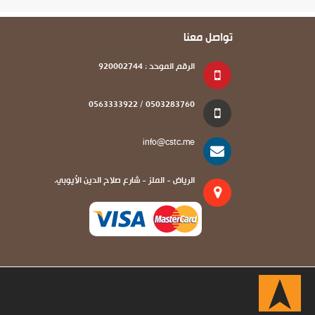
تواصل معنا
الرقم الموحد : 920002744
0503283760 / 0563333922
info@cstc.me
الرياض - الملز - شارع صلاح الدين الأيوبي.