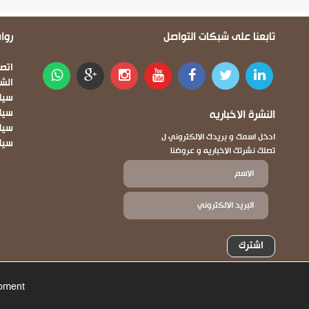
تابعنا على شبكات التواصل
روا
oter
اتصل
الش
سيا
النشرة الاخباريه
سيا
سياس
ادخل اسمك و بريدك الالكتروني ل
سيا
تصلك نشرتك الاخباريه و عروضنا
اشترك
opment