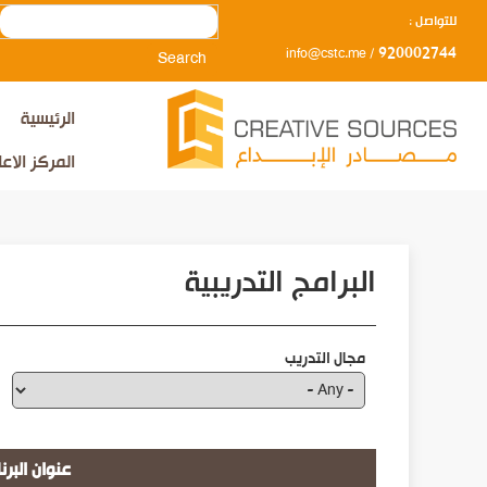
Search
للتواصل :
920002744
info@cstc.me
/
الرئيسية
المركز الاع
البرامج التدريبية
مجال التدريب
عنوان البرن