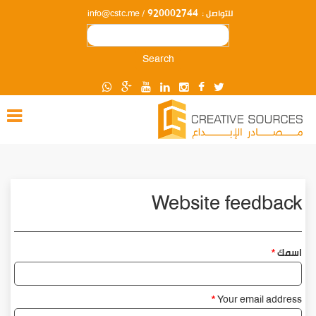
920002744
للتواصل :
/
info@cstc.me
Search
Website feedback
اسمك
Your email address