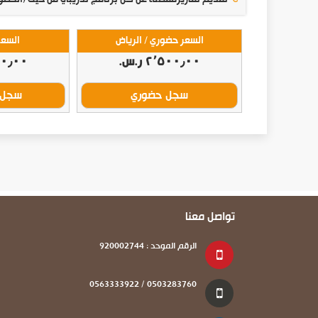
السعر حضوري / الرياض
السعر
٢٬٥٠٠٫٠٠ ر.س.‏
٦٠٠٫٠٠ ر
سجل حضوري
سجل 
تواصل معنا
الرقم الموحد : 920002744
0503283760 / 0563333922