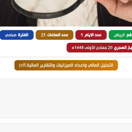
قع
الرياض
عدد الايام
5
عدد الساعات
25
الفترة
صباحي
ريخ الهجري
20 جمادى الأولى 1448ه
التحليل المالي واعداد الميزانيات والتقارير المالية.pdf