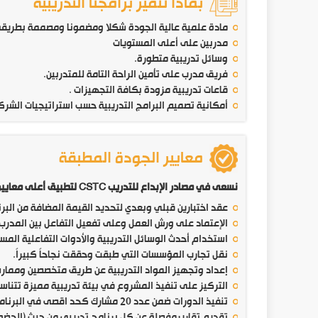
بماذا تتميز برامجنا التدريبية
مادة علمية عالية الجودة شكلا ومضمونا ومصممة بطريقة
مدربين على أعلى المستويات
وسائل تدريبية متطورة.
فريق مدرب على تأمين الراحة التامة للمتدربين.
قاعات تدريبية مزودة بكافة التجهيزات .
أمكانية تصميم البرامج التدريبية حسب استراتيجيات الشرك
معايير الجودة المطبقة
نسعى في مصادر الإبداع للتدريب CSTC لتطبيق أعلى معايير الجودة للوصول إلى الأهداف المنشودة من خلال:
عقد اختبارين قبلي وبعدي لتحديد القيمة المضافة من البرن
الإعتماد على ورش العمل وعلى تفعيل التفاعل بين المدر
استخدام أحدث الوسائل التدريبية والأدوات التفاعلية المسا
نقل تجارب المؤسسات التي طبقت وحققت نجاحاً كبيراً.
إعداد وتجهيز المواد التدريبية عن طريق متخصصين وممارس
التركيز على تنفيذ المشروع في بيئة تدريبية مميزة تتناسب
تنفيذ الدورات ضمن عدد 20 مشارك كحد اقصى في البرنامج الواحد.
تقديم تقاريرمفصلة عن كل برنامج تدريبي من حيث (الحضور الم