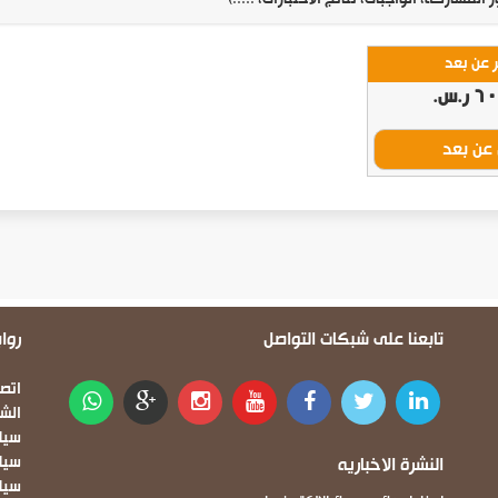
 عن بعد
.س.‏
عن بعد
تابعنا على شبكات التواصل
روا
oter
اتصل
الش
سيا
النشرة الاخباريه
سيا
سياس